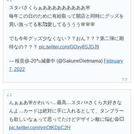
スタバさくらぁあああああああああ🌸
毎年この日のために有給取って開店と同時にグッズを
買い漁ってる私🥰愛してるううう🌸🌸🌸
でも今年グッズ少なくない？？おん？？？第二弾に期
待なの？？？
pic.twitter.com/GOxy8SJDJ9
— 桜音@-20㌔減量中 (@SakuneDietmama)
February
7, 2022
んぁぁあ🌸かわいい…最高…スタバ×さくら大好きな
んよ…カードは絶対に手に入れるとして、タンブラー
も欲しいなぁって思ってたけどデザイン敵に悩む😫💥
pic.twitter.com/vmOtKDpC2H