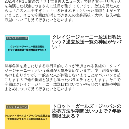
2025年4月1日放送の「ザ！世界仰天ニュース」で頂き女子りりちゃん
を熱演した杉浦しづきさんに注目が集まっています。放送を見た人か
らは「この人上手すぎ！」「引き込まれる」といった感想も上がって
いました。そこで今回は杉浦しづきさんの出身高校・大学、彼氏や血
液型についても見て行きたいと思います。
クレイジージャーニー放送日程は
トレンドニュース
いつ？過去放送一覧の神回がヤバ
い！
世界各国を旅したりする非日常的な方々が出演される番組の「クレイ
ジージャーニー」という番組が人気を集めています。少し刺激が強い
ものもありますが、一般的な人が体験しないようことがバンバンと起
こりますので他の番組とは少し違ったバラエティとなります。そこで
今回はクレイジージャーニー放送日程はいつ？やらせの可能性や神回
まとめについて見て行きたいと思います！
トロット・ガールズ・ジャパンの
トレンドニュース
応募方法や期間はいつまで？年齢
制限はある？