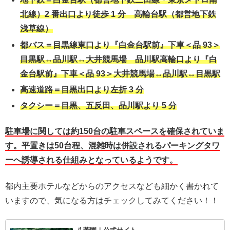
北線）2 番出口より徒歩 1 分 高輪台駅（都営地下鉄
浅草線）
都バス＝目黒線東口より『白金台駅前』下車＜品 93＞
目黒駅↔品川駅↔大井競馬場 品川駅高輪口より『白
金台駅前』下車＜品 93＞大井競馬場↔品川駅↔目黒駅
高速道路＝目黒出口より左折 3 分
タクシー＝目黒、五反田、品川駅より 5 分
駐車場に関しては
約150台の駐車スペースを確保されていま
す。
平置きは50台程、混雑時は併設されるパーキングタワ
ーへ誘導される仕組みとなっているようです。
都内主要ホテルなどからのアクセスなども細かく書かれて
いますので、気になる方はチェックしてみてください！！