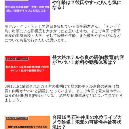
や年齢は？彼氏やすっぴんも気に
なる！
モデル・グラビアとして注目を集めている雪平莉左さん。「テレビ千
鳥」出演による影響度も大きかったと思いますね。そこで今回は雪平
莉左の出身高校・大学、そして経歴や年齢、また彼氏やすっぴんなど
についても見て行きたいと思います。
登大路ホテル奈良の研修(教育)内容
トレンドニュース
がヤバい！給料や勤務体系は？
8月13日に放送されたガイヤの夜明けで登大路ホテル奈良の研修（教
育）内容がヤバいと話題になっています。そこで今回は登大路ホテル
奈良の研修(教育)内容がヤバい、給料や勤務体系などについて見て行き
ましょう。
台風19号石神井川の水位ライブカ
トレンドニュース
メラ映像！氾濫の可能性や被害状
況は？