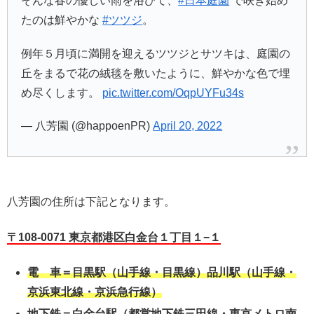
そんな春の優しい雨を浴びて、
#日本庭園
で咲き始め
たのは鮮やかな
#ツツジ
。
例年５月頃に満開を迎えるツツジとサツキは、庭園の
丘をまるで花の絨毯を敷いたように、鮮やかな色で埋
め尽くします。
pic.twitter.com/OqpUYFu34s
— 八芳園 (@happoenPR)
April 20, 2022
八芳園の住所は下記となります。
〒108-0071 東京都港区白金台１丁目１−１
電 車＝目黒駅（山手線・目黒線）品川駅（山手線・
京浜東北線・京浜急行線）
地下鉄＝白金台駅（都営地下鉄三田線・東京メトロ南