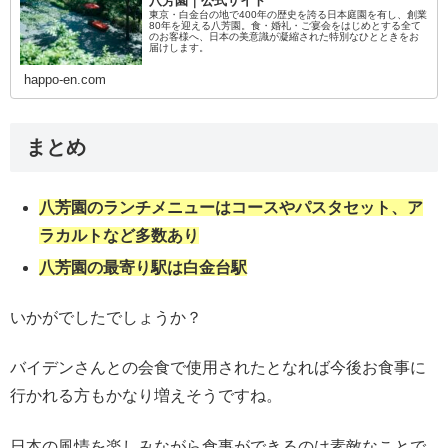
八芳園｜公式サイト
東京・白金台の地で400年の歴史を誇る日本庭園を有し、創業
80年を迎える八芳園。食・婚礼・ご宴会をはじめとする全て
のお客様へ、日本の美意識が凝縮された特別なひとときをお
届けします。
happo-en.com
まとめ
八芳園のランチメニューはコースやパスタセット、ア
ラカルトなど多数あり
八芳園の最寄り駅は白金台駅
いかがでしたでしょうか？
バイデンさんとの会食で使用されたとなれば今後お食事に
行かれる方もかなり増えそうですね。
日本の風情を楽しみながら食事ができるのは素敵なことで