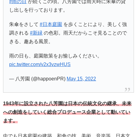
#雨の日
が続くこの頃。八芳園では雨天時に朱傘の貸
し出しを行っております。
朱傘をさして
#日本庭園
を歩くことにより、美しく強
調される
#新緑
の色彩。雨天だからこそ見ることので
きる、趣ある風景。
雨の日も、庭園散策をお愉しみください。
pic.twitter.com/v2x3vzwHUS
— 八芳園 (@happoenPR)
May 15, 2022
1943年に設立された八芳園は日本の伝統文化の継承、未来
への創造をしていく総合プロデュース企業として動いてい
ます。
中でも日本庭園や建築、和食の技、美術、音楽等、日本文