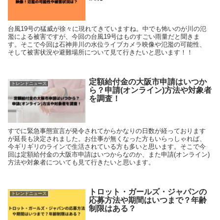
台風19号の猛威が徐々に現れてきていますね。中でも怖いのが川の氾
濫による被害ですが、今回の台風19号はものすごい雨量だと聞きま
す。そこで今回は石神井川の水位ライブカメラ映像や氾濫の可能性、
そして被害状況や避難場所について見て行きたいと思います！！
定額給付金の大阪市申請はいつか
トレンドニュース
ら？申請(オンライン)方法や対象者
を調査！
すでに緊急事態宣言が発令されてからかなりの日数が経っております
が延長も決定されました。お仕事が無くなった方もいらっしゃれば、
今ギリギリのラインで生活されている方も多いと思います。そこで今
回は定額給付金の大阪市申請はいつからなのか、また申請(オンライン)
方法や対象者についても見て行きたいと思います。
トロット・ガールズ・ジャパンの
トレンドニュース
応募方法や期間はいつまで？年齢
制限はある？