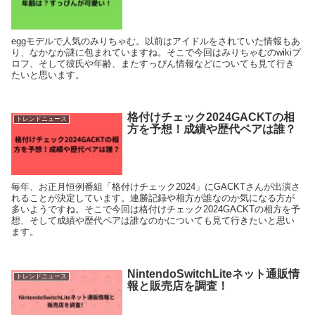
eggモデルで人気のみりちゃむ。以前はアイドルをされていた情報もあ
り、なかなか謎に包まれていますね。そこで今回はみりちゃむのwikiプ
ロフ、そして彼氏や年齢、またすっぴん情報などについても見て行き
たいと思います。
格付けチェック2024GACKTの相
トレンドニュース
方を予想！成績や歴代ペアは誰？
毎年、お正月恒例番組「格付けチェック2024」にGACKTさんが出演さ
れることが決定しています。連勝記録や相方が誰なのか気になる方が
多いようですね。そこで今回は格付けチェック2024GACKTの相方を予
想、そして成績や歴代ペアは誰なのかについても見て行きたいと思い
ます。
NintendoSwitchLiteネット通販情
トレンドニュース
報と販売店を調査！