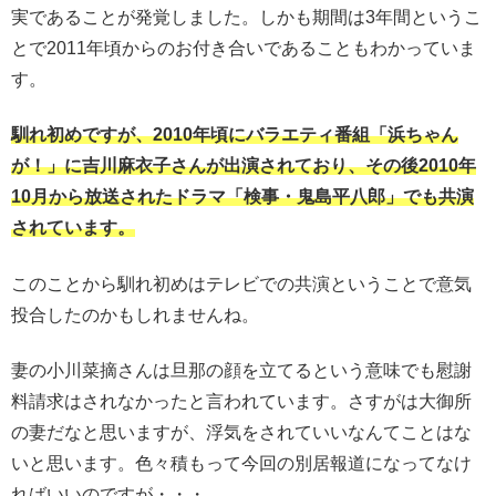
実であることが発覚しました。しかも期間は3年間というこ
とで2011年頃からのお付き合いであることもわかっていま
す。
馴れ初めですが、2010年頃にバラエティ番組
「浜ちゃん
が！」に吉川麻衣子さんが出演されており、その後
2010年
10月から放送された
ドラマ「検事・鬼島平八郎」でも共演
されています。
このことから馴れ初めはテレビでの共演ということで意気
投合したのかもしれませんね。
妻の小川菜摘さんは旦那の顔を立てるという意味でも慰謝
料請求はされなかったと言われています。さすがは大御所
の妻だなと思いますが、浮気をされていいなんてことはな
いと思います。色々積もって今回の別居報道になってなけ
ればいいのですが・・・