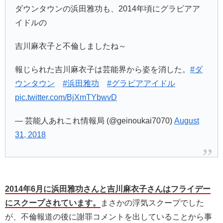
ダウンタウンの浜田雅功も、2014年頃にグラビアア
イドルの
吉川麻衣子と不倫しましたね～
報じられた吉川麻衣子は芸能界から姿を消した。
#ダ
ウンタウン
#浜田雅功
#グラビアアイドル
pic.twitter.com/BjXmTYbwvD
— 芸能人あれこれ情報局 (@geinoukai7070)
August
31, 2018
2014年6月に浜田雅功さんと吉川麻衣子さんはフライデー
にスクープされています。
まさかの浮気スクープでした
が、不倫報道の後に謝罪コメントを出していることから事