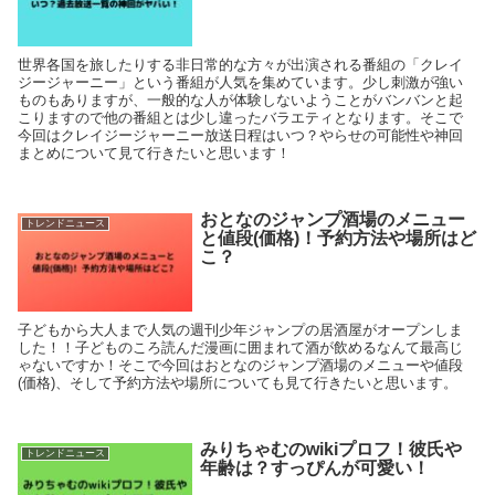
世界各国を旅したりする非日常的な方々が出演される番組の「クレイ
ジージャーニー」という番組が人気を集めています。少し刺激が強い
ものもありますが、一般的な人が体験しないようことがバンバンと起
こりますので他の番組とは少し違ったバラエティとなります。そこで
今回はクレイジージャーニー放送日程はいつ？やらせの可能性や神回
まとめについて見て行きたいと思います！
おとなのジャンプ酒場のメニュー
トレンドニュース
と値段(価格)！予約方法や場所はど
こ？
子どもから大人まで人気の週刊少年ジャンプの居酒屋がオープンしま
した！！子どものころ読んだ漫画に囲まれて酒が飲めるなんて最高じ
ゃないですか！そこで今回はおとなのジャンプ酒場のメニューや値段
(価格)、そして予約方法や場所についても見て行きたいと思います。
みりちゃむのwikiプロフ！彼氏や
トレンドニュース
年齢は？すっぴんが可愛い！