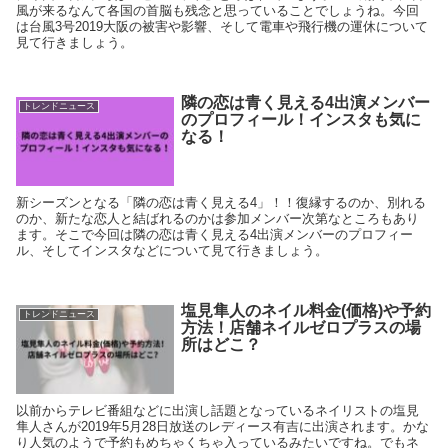
風が来るなんて各国の首脳も残念と思っていることでしょうね。今回
は台風3号2019大阪の被害や影響、そして電車や飛行機の運休について
見て行きましょう。
隣の恋は青く見える4出演メンバー
トレンドニュース
のプロフィール！インスタも気に
なる！
新シーズンとなる「隣の恋は青く見える4」！！復縁するのか、別れる
のか、新たな恋人と結ばれるのかは参加メンバー次第なところもあり
ます。そこで今回は隣の恋は青く見える4出演メンバーのプロフィー
ル、そしてインスタなどについて見て行きましょう。
塩見隼人のネイル料金(価格)や予約
トレンドニュース
方法！店舗ネイルゼロプラスの場
所はどこ？
以前からテレビ番組などに出演し話題となっているネイリストの塩見
隼人さんが2019年5月28日放送のレディース有吉に出演されます。かな
り人気のようで予約もめちゃくちゃ入っているみたいですね。でもネ