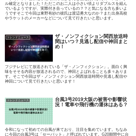
ル確定となりました！ただこのお二人は小さい頃よりダブルスを組ん
でいるようですが、実際付き合っているの？？と気になる方も多いよ
うですそこで今回は東野有紗の彼氏は渡辺勇大なのか？また出身高校
やラケットのメーカーなどについて見て行きたいと思います。
ザ・ノンフィクション関西放送時
トレンドニュース
間はいつ？見逃し配信や神回まと
め！
フジテレビにて放送されている「ザ・ノンフィクション」。面白く興
味をそそる内容が放送されるので、神回とよばれることも多々ありま
す。そこで今回はザ・ノンフィクション関西放送時間や見逃し配信や
神回について見て行きたいと思います！
台風3号2019大阪の被害や影響状
トレンドニュース
況！電車や飛行機の運休はある？
令和になって初めての台風が来ており、注目を集めています。ちなみ
に今回の台風3号は「セーパット」と呼ばれています。G20期間中に台