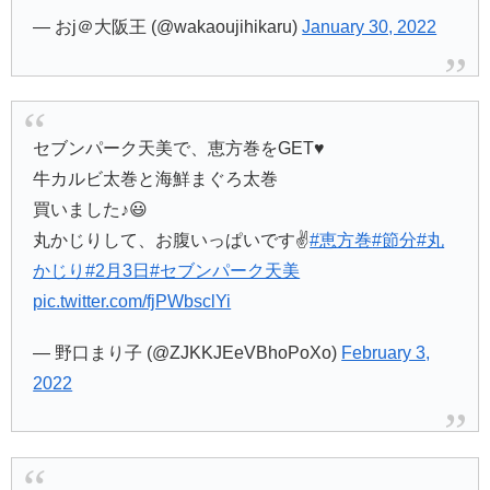
— おj＠大阪王 (@wakaoujihikaru)
January 30, 2022
セブンパーク天美で、恵方巻をGET♥️
牛カルビ太巻と海鮮まぐろ太巻
買いました♪😃
丸かじりして、お腹いっぱいです✌️
#恵方巻
#節分
#丸
かじり
#2月3日
#セブンパーク天美
pic.twitter.com/fjPWbsclYi
— 野口まり子 (@ZJKKJEeVBhoPoXo)
February 3,
2022