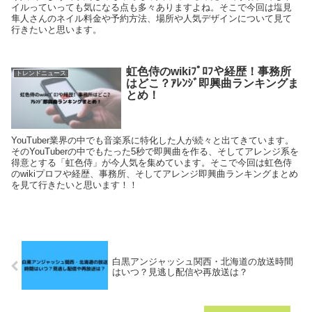
イルっていっても気になる点も多々ありますよね。そこで今回は塩見
隼人さんのネイル料金や予約方法、場所や人気デザインについて見て
行きたいと思います。
虹色侍のwikiﾌﾟﾛﾌや経歴！事務所
トレンドニュース
はどこ？ｱﾚﾝｼﾞ即興曲ランキングま
とめ！
YouTuber業界の中でも音楽系に特化した人が続々と出てきています。
そのYouTuberの中でもたった5秒で即興曲を作る、そしてアレンジ系を
得意とする「虹色侍」が今人気を集めています。そこで今回は虹色侍
のwikiプロフや経歴、事務所、そしてアレンジ即興曲ランキングまとめ
を見て行きたいと思います！！
白黒アンジャッシュ関西・北海道の放送時間
はいつ？見逃し配信や再放送は？