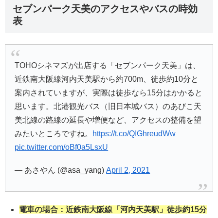
セブンパーク天美のアクセスやバスの時効
表
TOHOシネマズが出店する「セブンパーク天美」は、
近鉄南大阪線河内天美駅から約700m、徒歩約10分と
案内されていますが、実際は徒歩なら15分はかかると
思います。北港観光バス（旧日本城バス）のあびこ天
美北線の路線の延長や増便など、アクセスの整備を望
みたいところですね。
https://t.co/QIGhreudWw
pic.twitter.com/oBf0a5LsxU
— あさやん (@asa_yang)
April 2, 2021
電車の場合：近鉄南大阪線「河内天美駅」徒歩約15分