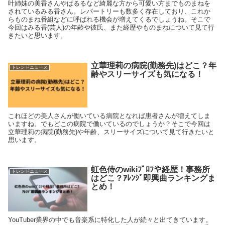
叶姉妹の美香さんやぱるるなど綺麗な方から可愛い方までものまねを
されているみる香さん。レパートリーも数多く存在しており、これか
らものまね番組などに呼ばれる機会が増えてくるでしょうね。そこで
今回はみる香(芸人)の年齢や彼氏、また経歴やものまねについて見て行
きたいと思います。
立華理莉の病院(勤務先)はどこ？年
トレンドニュース
齢やスリーサイズも気になる！
これほどの美人さんが働いている病院となれば患者さんが増えてしま
いますね。でもどこの病院で働いているのでしょうか？そこで今回は
立華理莉の病院(勤務先)や年齢、スリーサイズについて見て行きたいと
思います。
虹色侍のwikiﾌﾟﾛﾌや経歴！事務所
トレンドニュース
はどこ？ｱﾚﾝｼﾞ即興曲ランキングま
とめ！
YouTuber業界の中でも音楽系に特化した人が続々と出てきています。