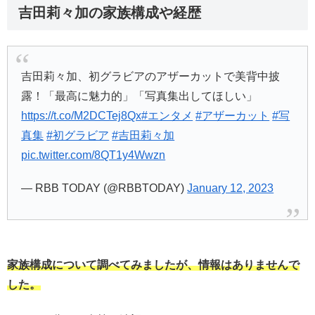
吉田莉々加の家族構成や経歴
吉田莉々加、初グラビアのアザーカットで美背中披
露！「最高に魅力的」「写真集出してほしい」
https://t.co/M2DCTej8Qx
#エンタメ
#アザーカット
#写
真集
#初グラビア
#吉田莉々加
pic.twitter.com/8QT1y4Wwzn
— RBB TODAY (@RBBTODAY)
January 12, 2023
家族構成について調べてみましたが、情報はありませんで
した。