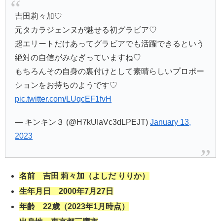
吉田莉々加♡
元タカラジェンヌが魅せる初グラビア♡
超エリートだけあってグラビアでも活躍できるという
絶対の自信がみなぎっていますね♡
もちろんその自身の裏付けとして素晴らしいプロポー
ションをお持ちのようです♡
pic.twitter.com/LUqcEF1fvH
— キンキン３ (@H7kUIaVc3dLPEJT)
January 13,
2023
名前 吉田 莉々加（よしだ りりか）
生年月日 2000年7月27日
年齢 22歳（2023年1月時点）