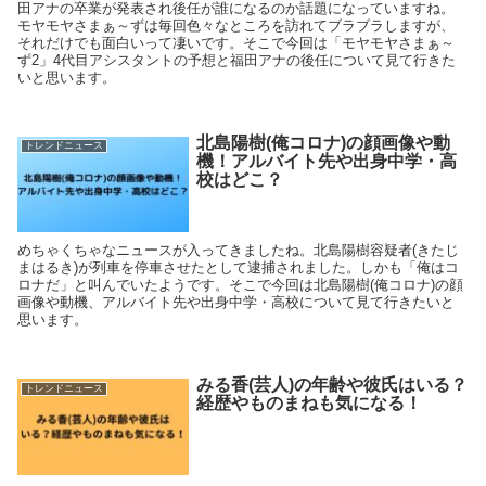
田アナの卒業が発表され後任が誰になるのか話題になっていますね。
モヤモヤさまぁ～ずは毎回色々なところを訪れてブラブラしますが、
それだけでも面白いって凄いです。そこで今回は「モヤモヤさまぁ～
ず2」4代目アシスタントの予想と福田アナの後任について見て行きた
いと思います。
北島陽樹(俺コロナ)の顔画像や動
トレンドニュース
機！アルバイト先や出身中学・高
校はどこ？
めちゃくちゃなニュースが入ってきましたね。北島陽樹容疑者(きたじ
まはるき)が列車を停車させたとして逮捕されました。しかも「俺はコ
ロナだ」と叫んでいたようです。そこで今回は北島陽樹(俺コロナ)の顔
画像や動機、アルバイト先や出身中学・高校について見て行きたいと
思います。
みる香(芸人)の年齢や彼氏はいる？
トレンドニュース
経歴やものまねも気になる！