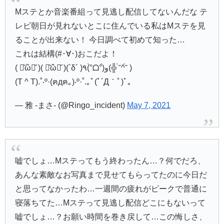
Mステとか音楽番組って見逃し配信してないんだな テ
レビ朝日が見れないとこに住んでいる私はMステを見
ることが出来ない！ 今日調べて初めて知った…
これは結構(#･∀･)おこだよ！
( ･᷅ὢ･᷄ )( ･᷅ὢ･᷄ )(`δ´ )٩(°̀ᗝ°́)و(╬ ˘̀^˘́ )
(T ^ T).˚‧º·(ฅдฅ｡)‧º·˚.｡ﾟ(ﾟ´Д｀ﾟ)ﾟ｡
— 雅 -まさ- (@Ringo_incident)
May 7, 2021
嘘でしょ…Mステってもう終わったん…？何でだろ、
あんな素敵なお写真まで見せてもらってたのに今日だ
と思ってなかったわ…一週間の疲れがピークで普通に
寝落ちてた…Mステって見逃し配信どこにもないって
嘘でしょ…？お願い時間を巻き戻して…この悔しさ、