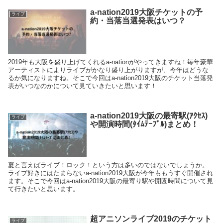
a-nation2019大阪チケットの予
ライブ
約・当落当選発表はいつ？
2019年も大阪を盛り上げてくれるa-nationがやってきますね！毎年豪華
アーティストによりライブがかなり盛り上がりますが、今年はどうな
るか気になりますね。そこで今回はa-nation2019大阪のチケット当落発
表がいつなのかについて見ていきたいと思います！
a-nation2019大阪の最寄駅(ｱｸｾｽ)
ライブ
や開演時間(ﾀｲﾑﾃｰﾌﾞﾙ)まとめ！
夏と言えばライブ！ロック！という方は多いのではないでしょうか。
ライブ好きにはたまらないa-nation2019大阪が今年ももうすぐ開催され
ます。そこで今回はa-nation2019大阪の最寄り駅や開園時間について見
て行きたいと思います。
超アニソンライブ2019のチケット
ライブ