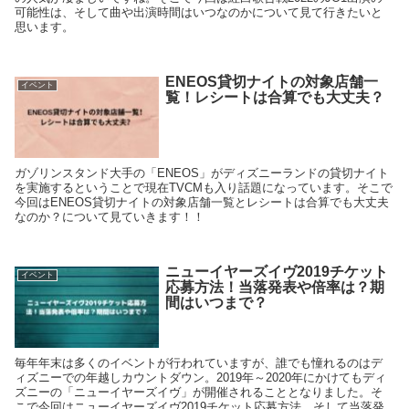
可能性は、そして曲や出演時間はいつなのかについて見て行きたいと
思います。
ENEOS貸切ナイトの対象店舗一
イベント
覧！レシートは合算でも大丈夫？
ガゾリンスタンド大手の「ENEOS」がディズニーランドの貸切ナイト
を実施するということで現在TVCMも入り話題になっています。そこで
今回はENEOS貸切ナイトの対象店舗一覧とレシートは合算でも大丈夫
なのか？について見ていきます！！
ニューイヤーズイヴ2019チケット
イベント
応募方法！当落発表や倍率は？期
間はいつまで？
毎年年末は多くのイベントが行われていますが、誰でも憧れるのはデ
ィズニーでの年越しカウントダウン。2019年～2020年にかけてもディ
ズニーの「ニューイヤーズイヴ」が開催されることとなりました。そ
こで今回はニューイヤーズイヴ2019チケット応募方法、そして当落発