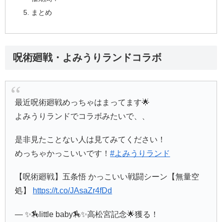
まとめ
呪術廻戦・よみうりランドコラボ
最近呪術廻戦めっちゃはまってます🌟
よみうりランドでコラボみたいで、、
是非見たことない人は見てみてください！
めっちゃかっこいいです！
#よみうりランド
【呪術廻戦】五条悟 かっこいい戦闘シーン【無量空
処】
https://t.co/JAsaZr4fDd
— ✨🏇little baby🏇✨高松宮記念🌟獲る！