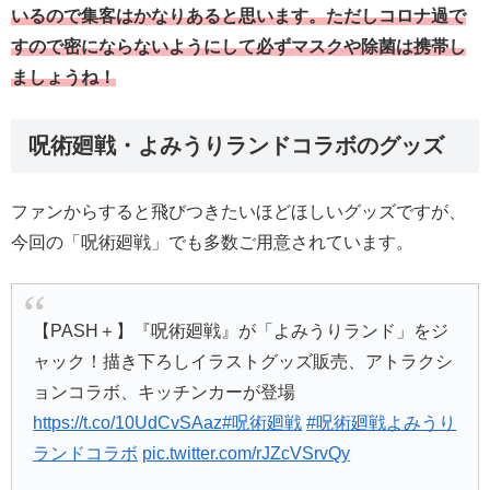
いるので集客はかなりあると思います。ただしコロナ過で
すので密にならないようにして必ずマスクや除菌は携帯し
ましょうね！
呪術廻戦・よみうりランドコラボのグッズ
ファンからすると飛びつきたいほどほしいグッズですが、
今回の「呪術廻戦」でも多数ご用意されています。
【PASH＋】『呪術廻戦』が「よみうりランド」をジ
ャック！描き下ろしイラストグッズ販売、アトラクシ
ョンコラボ、キッチンカーが登場
https://t.co/10UdCvSAaz
#呪術廻戦
#呪術廻戦よみうり
ランドコラボ
pic.twitter.com/rJZcVSrvQy