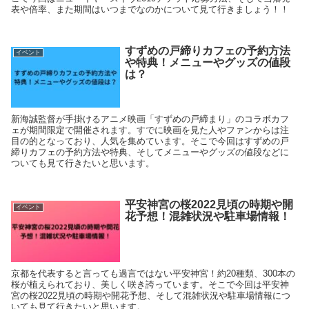
表や倍率、また期間はいつまでなのかについて見て行きましょう！！
すずめの戸締りカフェの予約方法
イベント
や特典！メニューやグッズの値段
は？
新海誠監督が手掛けるアニメ映画「すずめの戸締まり」のコラボカフ
ェが期間限定で開催されます。すでに映画を見た人やファンからは注
目の的となっており、人気を集めています。そこで今回はすずめの戸
締りカフェの予約方法や特典、そしてメニューやグッズの値段などに
ついても見て行きたいと思います。
平安神宮の桜2022見頃の時期や開
イベント
花予想！混雑状況や駐車場情報！
京都を代表すると言っても過言ではない平安神宮！約20種類、300本の
桜が植えられており、美しく咲き誇っています。そこで今回は平安神
宮の桜2022見頃の時期や開花予想、そして混雑状況や駐車場情報につ
いても見て行きたいと思います。