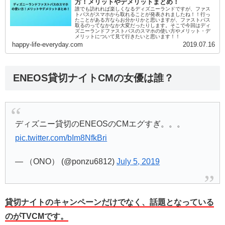
方！メリットやデメリットまとめ！
誰でも訪れれば楽しくなるディズニーランドですが、ファス
トパスがスマホから取れることが発表されましたね！！行っ
たことがある方ならお分かりかと思いますが、ファストパス
取るのってなかなか大変だったりします。そこで今回はディ
ズニーランドファストパスのスマホの使い方やメリット・デ
メリットについて見て行きたいと思います！！
happy-life-everyday.com
2019.07.16
ENEOS貸切ナイトCMの女優は誰？
ディズニー貸切のENEOSのCMエグすぎ。。。
pic.twitter.com/bIm8NfkBri
— （ONO） (@ponzu6812)
July 5, 2019
貸切ナイトのキャンペーンだけでなく、話題となっている
のがTVCMです。