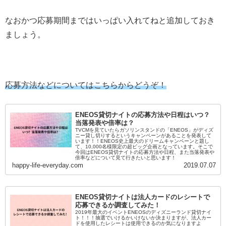
なおかつ応募期間まではいっぱい入れてねと追加しておき
ましょう。
応募方法などについてはこちらからどうぞ！
ENEOS貸切ナイトの応募方法や日程はいつ？
当落発表や倍率は？
TVCMを見ていたらガソリンスタンドの「ENEOS」がディズ
ニー貸し切りするというキャンペーンがあることを発表して
います！！ENEOS史上最大のドリームキャンペーンと題し
て、10,000名様限定の超ビッグ企画となっています。そこで
今回はENEOS貸切ナイトの応募方法や日程、また当落発表や
倍率などについて見て行きたいと思います！
happy-life-everyday.com
2019.07.07
ENEOS貸切ナイトは法人カードのレシートで
応募できるか調査してみた！
2019年最大のイベントENEOSのディズニーランド貸切ナイ
ト！！！抽選でいけるかいけないか決まりますが、法人カー
ドを使用したレシートは使用できるのか気になりますよ