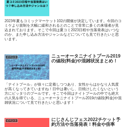
2023年夏もコミックマーケット102の開催が決定しています。今回のコ
ミケより規制を大幅に緩和されるとのことで非常に多くの来場者が見
込まれております。そこで今回は夏コミ2023日程や当落発表はいつな
のか、また申し込み方法やジャンルなどについても見て行きたいと思
います。
ニューオータニナイトプール2019
イベント
の値段(料金)や混雑状況まとめ！
「ナイトプール」が徐々に定着しつつあり、女性からはかなり人気度
が高くなってきていますね！日中は暑いし、日焼けしたくないという
方にピッタリのプールです。そこで今回はナイトプールの中でも絶大
の人気を得ている、ニューオータニナイトプール2019の値段(料金)や混
雑状況について見て行きたいと思います！
にじさんじフェス2022チケット予
イベント
約方法や当落発表！料金や倍率