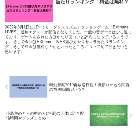
当たりランキング！料金は無料？
2022年3月1日にLDHより、ダンスリズムアクションゲーム「EXtreme
LIVES」通称エクストが配信となりました。一般の音ゲーとは少し違っ
ており、ゲームをされた方はかなり面白いと評判になっているようで
す。そこで今回はEXtreme LIVES遊び方やリセマラ当たりランキン
グ、そして料金は無料なのかといったところについて見て行きたいと
思います。
時効警察2019再放送日程！撮影ロケ地や関西
の放送時間はいつ？
小鳥遊めとろの中の人(声優)の正体は誰？配
信時間やグッズまとめ！