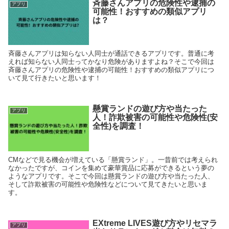
斉藤さんアプリの危険性や逮捕の
アプリ
可能性！おすすめの類似アプリ
は？
斉藤さんアプリは知らない人同士が通話できるアプリです。普通に考
えれば知らない人同士ってかなり危険がありますよね？そこで今回は
斉藤さんアプリの危険性や逮捕の可能性！おすすめの類似アプリにつ
いて見て行きたいと思います！
懸賞ランドの遊び方や当たった
アプリ
人！詐欺被害の可能性や危険性(安
全性)を調査！
CMなどで見る機会が増えている「懸賞ランド」。一昔前では考えられ
なかったですが、コインを集めて豪華賞品に応募ができるという夢の
ようなアプリです。そこで今回は懸賞ランドの遊び方や当たった人、
そして詐欺被害の可能性や危険性などについて見てきたいと思いま
す。
EXtreme LIVES遊び方やリセマラ
アプリ