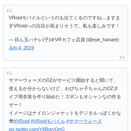
VRoidモバイルというのも出てくるのですね…ますま
すVRoidへの注目が高まりそうで、私も楽しみです！
— 目ん玉ハナレ(子)＠VRカフェ店員 (@eye_hanare)
July 4, 2019
サマーウォーズのOZがサービス開始すると聞いて、
使えるか分からないけど、わびちゃ子ちゃんのOZダ
イブ用衣装を作り始めた！ズボンもオシャンなの作る
ぞー！
イメージはナイロンジャケットをデジタルっぽくかな
😎
#VRoid
#VRoidモバイル
#サマーウォーズ
pic.twitter.com/Y6BgryOrrG