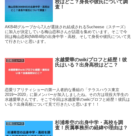
校はどこ？身長や彼氏について調
査！
AKB48グループから7人が選抜され結成されるSucheese（スチーズ）
に加入が決定している梅山恋和さんが話題を集めています。そこで今
回は梅山恋和(NMB48)の出身中学・高校、そして身長や彼氏について見
て行きたいと思います。
水越愛華のwikiプロフと経歴！彼
芸能ニュース
氏はいる？出身高校はどこ？
恋愛リアリティショーの第一人者的な番組の「テラスハウス東京
2019〜2020」に新メンバーが加入しましたね。その方は現役大学生の
水越愛華さんです。そこで今回は水越愛華のwikiプロフと経歴！彼氏は
いる？出身高校について見て行きたいと思います！！
杉浦希空の出身中学・高校を調
芸能ニュース
査！所属事務所の経緯や理由は？