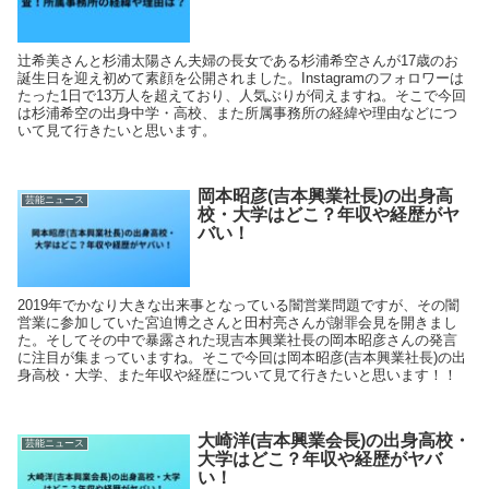
辻希美さんと杉浦太陽さん夫婦の長女である杉浦希空さんが17歳のお
誕生日を迎え初めて素顔を公開されました。Instagramのフォロワーは
たった1日で13万人を超えており、人気ぶりが伺えますね。そこで今回
は杉浦希空の出身中学・高校、また所属事務所の経緯や理由などにつ
いて見て行きたいと思います。
岡本昭彦(吉本興業社長)の出身高
芸能ニュース
校・大学はどこ？年収や経歴がヤ
バい！
2019年でかなり大きな出来事となっている闇営業問題ですが、その闇
営業に参加していた宮迫博之さんと田村亮さんが謝罪会見を開きまし
た。そしてその中で暴露された現吉本興業社長の岡本昭彦さんの発言
に注目が集まっていますね。そこで今回は岡本昭彦(吉本興業社長)の出
身高校・大学、また年収や経歴について見て行きたいと思います！！
大崎洋(吉本興業会長)の出身高校・
芸能ニュース
大学はどこ？年収や経歴がヤバ
い！