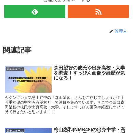
管理人
関連記事
森田望智の彼氏や出身高校・大学
芸能ニュース
を調査！すっぴん画像や経歴が気
になる！
今グングン人気急上昇中の「森田望智」さんをご存じでしょうか？？
若手女優の中でも有望株として注目を集めています。そこで今回は森
田望智の彼氏や出身高校・大学、そしてすっぴん画像や経歴について
見て行きたいと思います！！
梅山恋和(NMB48)の出身中学・高
芸能ニュース