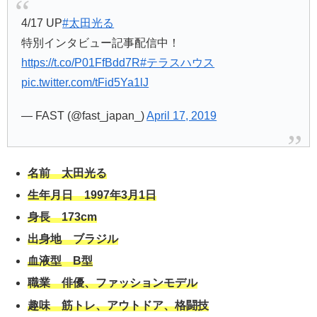
4/17 UP
#太田光る
特別インタビュー記事配信中！
https://t.co/P01FfBdd7R
#テラスハウス
pic.twitter.com/tFid5Ya1lJ
— FAST (@fast_japan_)
April 17, 2019
名前 太田光る
生年月日 1997年3月1日
身長 173cm
出身地 ブラジル
血液型 B型
職業 俳優、ファッションモデル
趣味 筋トレ、アウトドア、格闘技