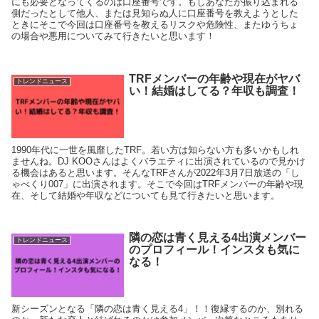
にも必要となってくるのは口座番号です。もしあなたが振り込まれる
側だったとして他人、または見知らぬ人に口座番号を教えようとした
ときにそこで今回は口座番号を教えるリスクや危険性、またゆうちょ
の場合や悪用についてみて行きたいと思います！
TRFメンバーの年齢や現在がヤバ
トレンドニュース
い！結婚はしてる？年収も調査！
1990年代に一世を風靡したTRF。若い方は知らない方も多いかもしれ
ませんね。DJ KOOさんはよくバラエティに出演されているので見かけ
る機会はあると思います。そんなTRFさんが2022年3月7日放送の「し
ゃべくり007」に出演されます。そこで今回はTRFメンバーの年齢や現
在、そして結婚や年収などについても見て行きたいと思います。
隣の恋は青く見える4出演メンバー
トレンドニュース
のプロフィール！インスタも気に
なる！
新シーズンとなる「隣の恋は青く見える4」！！復縁するのか、別れる