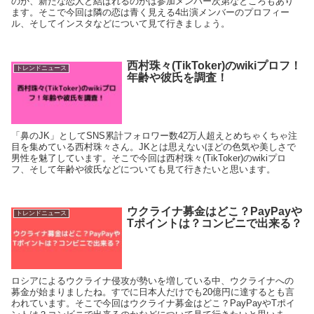
のか、新たな恋人と結ばれるのかは参加メンバー次第なところもあり
ます。そこで今回は隣の恋は青く見える4出演メンバーのプロフィー
ル、そしてインスタなどについて見て行きましょう。
西村珠々(TikToker)のwikiプロフ！
トレンドニュース
年齢や彼氏を調査！
「鼻のJK」としてSNS累計フォロワー数42万人超えとめちゃくちゃ注
目を集めている西村珠々さん。JKとは思えないほどの色気や美しさで
男性を魅了しています。そこで今回は西村珠々(TikToker)のwikiプロ
フ、そして年齢や彼氏などについても見て行きたいと思います。
ウクライナ募金はどこ？PayPayや
トレンドニュース
Tポイントは？コンビニで出来る？
ロシアによるウクライナ侵攻が勢いを増している中、ウクライナへの
募金が始まりましたね。すでに日本人だけでも20億円に達するとも言
われています。そこで今回はウクライナ募金はどこ？PayPayやTポイ