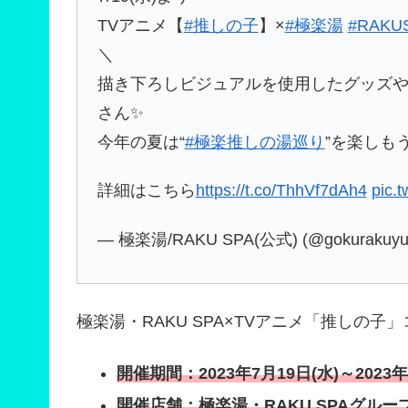
TVアニメ【
#推しの子
】×
#極楽湯
#RAKU
＼
描き下ろしビジュアルを使用したグッズ
さん✨
今年の夏は“
#極楽推しの湯巡り
”を楽しもう
詳細はこちら
https://t.co/ThhVf7dAh4
pic.
— 極楽湯/RAKU SPA(公式) (@gokurakuyu
極楽湯・RAKU SPA×TVアニメ「推しの
開催期間：2023年7月19日(水)～2023年
開催店舗：極楽湯・RAKU SPAグルー