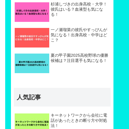
杉浦しづきの出身高校・大学！
彼氏はいる？血液型も気にな
る！
一ノ瀬瑠菜の彼氏やすっぴんが
気になる！出身高校・中学はど
こ？
夏の甲子園2025高校野球の優勝
候補は？注目選手も気になる！
人気記事
キーネットワークから会社に電
話があったときの断り方や対処
法！