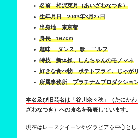
名前 相沢菜月（あいざわなつき）
生年月日 2003年3月27日
出身地 東京都
身長 167cm
趣味 ダンス、歌、ゴルフ
特技 新体操、しんちゃんのモノマネ
好きな食べ物 ポテトフライ、じゃが
所属事務所 プラチナムプロダクショ
本名及び旧芸名は「谷川奈々穂」（たにかわ 
ざわなつき）への改名を発表しています。
現在はレースクイーンやグラビアを中心とし