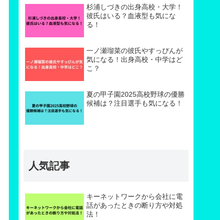
杉浦しづきの出身高校・大学！
彼氏はいる？血液型も気にな
る！
一ノ瀬瑠菜の彼氏やすっぴんが
気になる！出身高校・中学はど
こ？
夏の甲子園2025高校野球の優勝
候補は？注目選手も気になる！
人気記事
キーネットワークから会社に電
話があったときの断り方や対処
法！