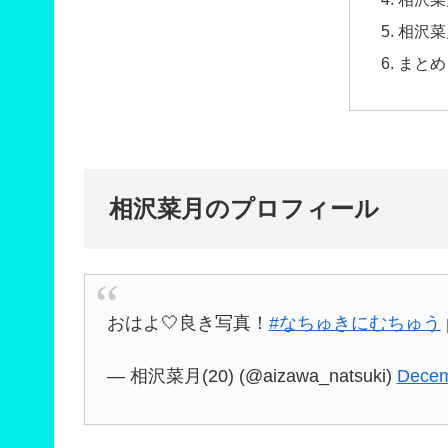
相沢菜
まとめ
相沢菜月のプロフィール
おはよ🤍良き写真！
#なちゅきにむちゅう
— 相沢菜月(20) (@aizawa_natsuki)
Decem