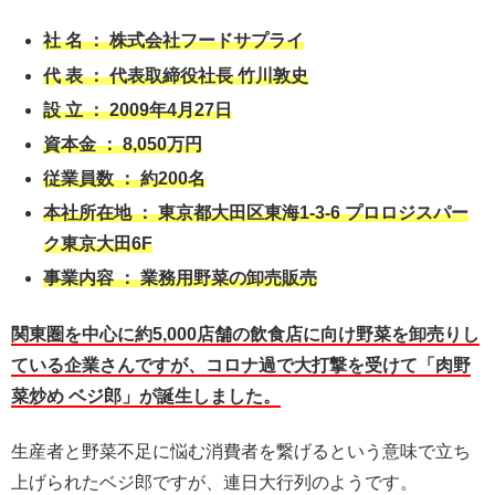
社 名 ： 株式会社フードサプライ
代 表 ： 代表取締役社長 竹川敦史
設 立 ： 2009年4月27日
資本金 ： 8,050万円
従業員数 ： 約200名
本社所在地 ： 東京都大田区東海1-3-6 プロロジスパー
ク東京大田6F
事業内容 ： 業務用野菜の卸売販売
関東圏を中心に約5,000店舗の飲食店に向け野菜を卸売りし
ている企業さんですが、コロナ過で大打撃を受けて「肉野
菜炒め ベジ郎」が誕生しました。
生産者と野菜不足に悩む消費者を繋げるという意味で立ち
上げられたベジ郎ですが、連日大行列のようです。