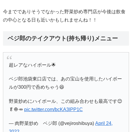
今まででありそうでなかった野菜炒め専門店が今後は飲食
の中心となる日も近いかもしれませんね！！
ベジ郎のテイクアウト(持ち帰り)メニュー
超レアなハイボール🌟
ベジ郎池袋東口店では、あの宝山を使用したハイボー
ルが300円で呑めちゃう😆
野菜炒めにハイボール、この組み合わせも最高です😊
🥬🧅🥕
pic.twitter.com/bcKA3lPP1C
— 肉野菜炒め ベジ郎 (@vejiroshibuya)
April 24,
2022