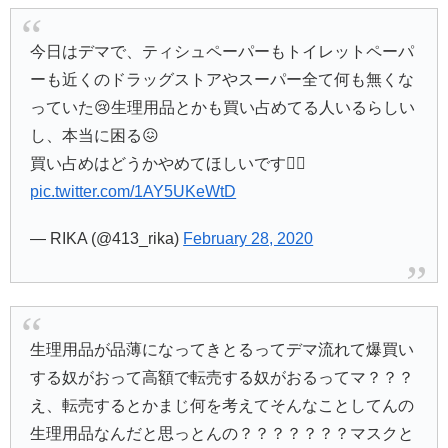
今日はデマで、ティシュペーパーもトイレットペーパ
ーも近くのドラッグストアやスーパー全て何も無くな
っていた😢生理用品とかも買い占めてる人いるらしい
し、本当に困る😖
買い占めはどうかやめてほしいです🙇‍♀️
pic.twitter.com/1AY5UKeWtD
— RIKA (@413_rika)
February 28, 2020
生理用品が品薄になってきとるってデマ流れて爆買い
する奴がおって高額で転売する奴がおるってマ？？？
え、転売するとかまじ何を考えてそんなことしてんの
生理用品なんだと思っとんの？？？？？？？マスクと