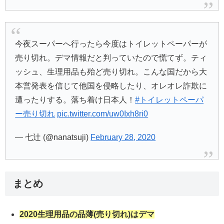
今夜スーパーへ行ったら今度はトイレットペーパーが
売り切れ。デマ情報だと判っていたので慌てず。ティ
ッシュ、生理用品も殆ど売り切れ。こんな国だから大
本営発表を信じて他国を侵略したり、オレオレ詐欺に
遭ったりする。落ち着け日本人！
#トイレットペーパ
ー売り切れ
pic.twitter.com/uw0Ixh8ri0
— 七辻 (@nanatsuji)
February 28, 2020
まとめ
2020生理用品の品薄(売り切れ)はデマ