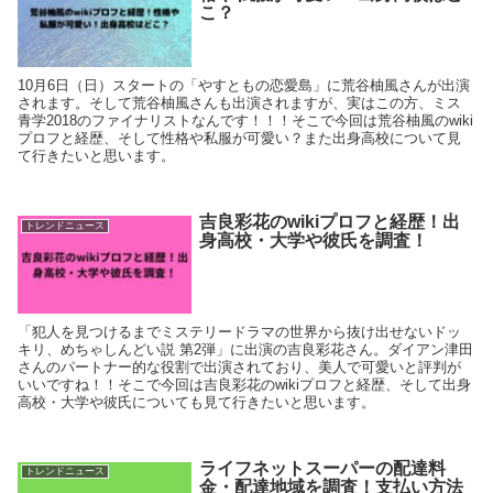
こ？
10月6日（日）スタートの「やすともの恋愛島」に荒谷柚風さんが出演
されます。そして荒谷柚風さんも出演されますが、実はこの方、ミス
青学2018のファイナリストなんです！！！そこで今回は荒谷柚風のwiki
プロフと経歴、そして性格や私服が可愛い？また出身高校について見
て行きたいと思います。
吉良彩花のwikiプロフと経歴！出
トレンドニュース
身高校・大学や彼氏を調査！
「犯人を見つけるまでミステリードラマの世界から抜け出せないドッ
キリ、めちゃしんどい説 第2弾」に出演の吉良彩花さん。ダイアン津田
さんのパートナー的な役割で出演されており、美人で可愛いと評判が
いいですね！！そこで今回は吉良彩花のwikiプロフと経歴、そして出身
高校・大学や彼氏についても見て行きたいと思います。
ライフネットスーパーの配達料
トレンドニュース
金・配達地域を調査！支払い方法