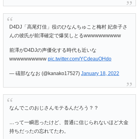
D4DJ「高尾灯佳」役のひなんちゅこと梅村 妃奈子さ
んの彼氏が前澤確定で爆笑しとるwwwwwwwwww
前澤がD4DJの声優化する時代も近いな
wwwwwwwwww
pic.twitter.com/YCdeauOHdo
— 礒部ななお (@kanako17527)
January 18, 2022
なんでこのおじさんモテるんだろう？？
…って一瞬思ったけど、普通に信じられないほど大金
持ちだったの忘れてたわ。