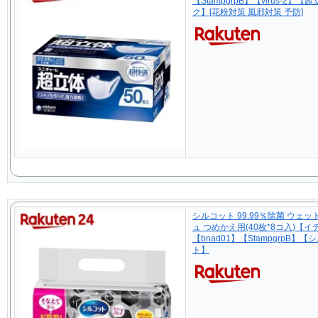
【StampgrpB】【virus-2】【
ク】[花粉対策 風邪対策 予防]
シルコット 99.99％除菌 ウェ
ュ つめかえ用(40枚*8コ入)【
【bnad01】【StampgrpB】【
ト】