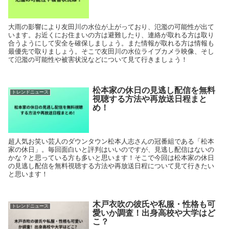
大雨の影響により友田川の水位が上がっており、氾濫の可能性が出て
います。お近くにお住まいの方は避難したり、連絡が取れる方は取り
合うようにして安全を確保しましょう。また情報が取れる方は情報も
最優先で取りましょう。そこで友田川の水位ライブカメラ映像、そし
て氾濫の可能性や被害状況などについて見て行きましょう！
松本家の休日の見逃し配信を無料
トレンドニュース
視聴する方法や再放送日程まと
め！
超人気お笑い芸人のダウンタウン松本人志さんの冠番組である「松本
家の休日」。毎回面白いと評判はいいのですが、見逃し配信はないの
かな？と思っている方も多いと思います！そこで今回は松本家の休日
の見逃し配信を無料視聴する方法や再放送日程について見て行きたい
と思います！
木戸衣吹の彼氏や私服・性格も可
トレンドニュース
愛いか調査！出身高校や大学はど
こ？