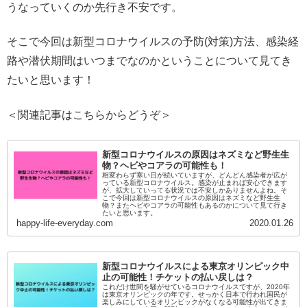
うなっていくのか先行き不安です。
そこで今回は新型コロナウイルスの予防(対策)方法、感染経
路や潜伏期間はいつまでなのかということについて見てき
たいと思います！
＜関連記事はこちらからどうぞ＞
新型コロナウイルスの原因はネズミなど野生生
物？ヘビやコアラの可能性も！
相変わらず寒い日が続いていますが、どんどん感染者が広が
っている新型コロナウイルス。感染が止まれば安心できます
が、拡大していってる状況では不安しかありませんよね。そ
こで今回は新型コロナウイルスの原因はネズミなど野生生
物？またヘビやコアラの可能性もあるのかについて見て行き
たいと思います。
happy-life-everyday.com
2020.01.26
新型コロナウイルスによる東京オリンピック中
止の可能性！チケットの払い戻しは？
これだけ世間を騒がせているコロナウイルスですが、2020年
は東京オリンピックの年です。せっかく日本で行われ国民が
楽しみにしているオリンピックがなくなる可能性が出てきま