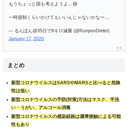
もうちょっと国も考えようよ…😅
一時規制くらいかけてもいいんじゃないかなー…
— るんぽん@35日で8キロ減量 (@RunponDieter)
January 17, 2020
まとめ
新型コロナウイルスはSARSやMARSと比べると危険
性は低い
新型コロナウイルスの予防(対策)方法はマスク、手洗
い・うがい、アルコール消毒
新型コロナウイルスの感染経路は濃厚接触による可能
性もあり