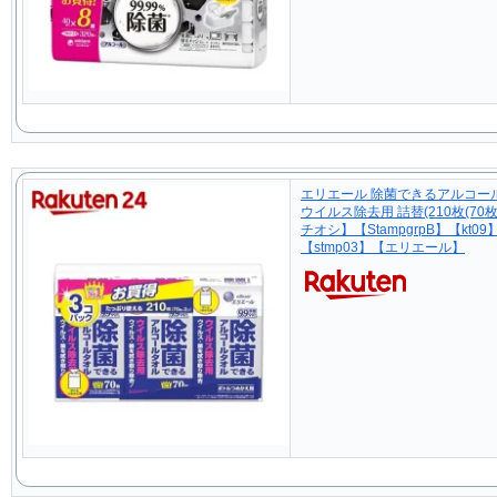
エリエール 除菌できるアルコー
ウイルス除去用 詰替(210枚(70枚*
チオシ】【StampgrpB】【kt09
【stmp03】【エリエール】