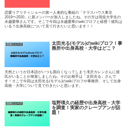
恋愛リアリティショーの第一人者的な番組の「テラスハウス東京
2019〜2020」に新メンバーが加入しましたね。その方は現役大学生の
水越愛華さんです。そこで今回は水越愛華のwikiプロフと経歴！彼氏は
いる？出身高校について見て行きたいと思います！！
太田光る(モデル)のwikiプロフ！事
芸能ニュース
務所や出身高校・大学はどこ？
天然というか日本語がいつも面白くなってしまう滝沢カレンさんに彼
氏がいることが発覚しましたね。そのお相手は「太田光る」さんで
す！そこで今回は太田光る(モデル)のwikiプロフや事務所、そして出身
高校・大学について見て行きたいと思います。
塩野瑛久の経歴や出身高校・大学
芸能ニュース
を調査！実家のクレープアンが話
題！