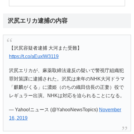
沢尻エリカ逮捕の内容
【沢尻容疑者逮捕 大河また受難】
https://t.co/aEuxIW3119
沢尻エリカが、麻薬取締法違反の疑いで警視庁組織犯
罪対策課に逮捕された。沢尻は来年のNHK大河ドラマ
「麒麟がくる」に濃姫（のちの織田信長の正妻）役で
レギュラー出演。NHKは対応を迫られることになる。
— Yahoo!ニュース (@YahooNewsTopics)
November
16, 2019