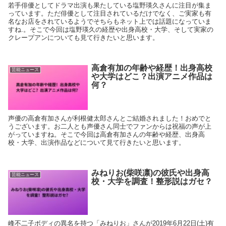
若手俳優としてドラマ出演も果たしている塩野瑛久さんに注目が集ま
っています。ただ俳優として注目されているだけでなく、ご実家も有
名なお店をされているようでそちらもネット上では話題になっていま
すね.。そこで今回は塩野瑛久の経歴や出身高校・大学、そして実家の
クレープアンについても見て行きたいと思います。
高倉有加の年齢や経歴！出身高校
芸能ニュース
や大学はどこ？出演アニメ作品は
何？
声優の高倉有加さんが利根健太郎さんとご結婚されました！おめでと
うございます。お二人とも声優さん同士でファンからは祝福の声が上
がっていますね。そこで今回は高倉有加さんの年齢や経歴、出身高
校・大学、出演作品などについて見て行きたいと思います。
みねりお(柴咲凛)の彼氏や出身高
芸能ニュース
校・大学を調査！整形説はガセ？
峰不二子ボディの異名を持つ「みねりお」さんが2019年6月22日(土)有